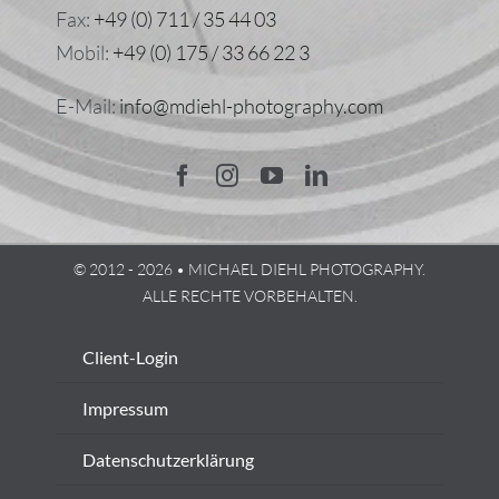
Fax:
+49 (0) 711 / 35 44 03
Mobil:
+49 (0) 175 / 33 66 22 3
E-Mail:
info@mdiehl-photography.com
© 2012 - 2026 • MICHAEL DIEHL PHOTOGRAPHY.
ALLE RECHTE VORBEHALTEN.
Client-Login
Impressum
Datenschutzerklärung