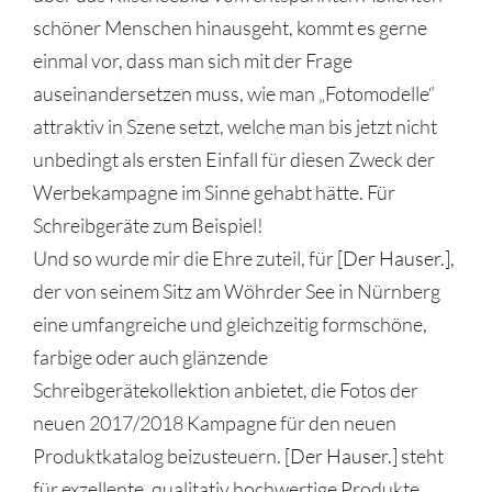
schöner Menschen hinausgeht, kommt es gerne
einmal vor, dass man sich mit der Frage
auseinandersetzen muss, wie man „Fotomodelle“
attraktiv in Szene setzt, welche man bis jetzt nicht
unbedingt als ersten Einfall für diesen Zweck der
Werbekampagne im Sinne gehabt hätte. Für
Schreibgeräte zum Beispiel!
Und so wurde mir die Ehre zuteil, für
[Der Hauser.]
,
der von seinem Sitz am Wöhrder See in Nürnberg
eine umfangreiche und gleichzeitig formschöne,
farbige oder auch glänzende
Schreibgerätekollektion anbietet, die Fotos der
neuen 2017/2018 Kampagne für den neuen
Produktkatalog beizusteuern.
[Der Hauser.]
steht
für exzellente, qualitativ hochwertige Produkte,