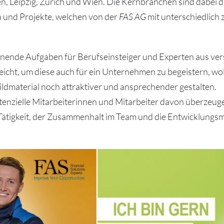
, Leipzig, Zürich und Wien. Die Kernbranchen sind dabei di
en und Projekte, welchen von der
FAS AG
mit unterschiedlich
nende Aufgaben für Berufseinsteiger und Experten aus vers
eicht, um diese auch für ein Unternehmen zu begeistern, wol
ldmaterial noch attraktiver und ansprechender gestalten.
otenzielle Mitarbeiterinnen und Mitarbeiter davon überzeuge
r Tätigkeit, der Zusammenhalt im Team und die Entwicklungsm