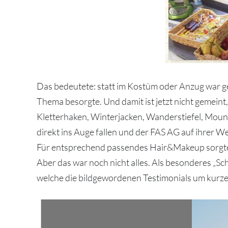
Das bedeutete: statt im Kostüm oder Anzug war gep
Thema besorgte. Und damit ist jetzt nicht gemeint
Kletterhaken, Winterjacken, Wanderstiefel, Mount
direkt ins Auge fallen und der FAS AG auf ihrer We
Für entsprechend passendes Hair&Makeup sorgt
Aber das war noch nicht alles. Als besonderes „S
welche die bildgewordenen Testimonials um kurze