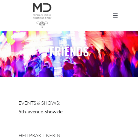
Zum
Inhalt
Toggle
springen
Navigatio
Home
FRIENDS
Portfolio
Studio
Blog
EVENTS & SHOWS:
5th-avenue-show.de
About
HEILPRAKTIKERIN: