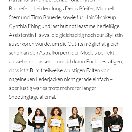
Bornefeld. bei den Jungs Denis Pfeifer, Manuell
Sterr und Timo Bäuerle, sowie für Hair&Makeup
Cynthia Ehing und last but not least meine fleißige
Assistentin Havva, die gleichzeitig noch zur Stylistin
auserkoren wurde, um die Outfits möglichst gleich
schon an den Astralkörpern der Models perfekt
aussehen zu lassen … und ich kann Euch bestätigen,
dass ist z.B. mit teilweise wulstigen Falten von
nagelneuen Lederjacken nicht gerade einfach –
aber lustig war es trotz mehrerer langer
Shootingtage allemal.