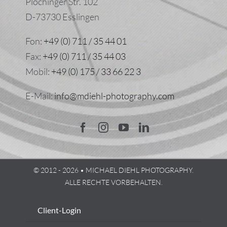
Plochinger Str. 102
D-73730 Esslingen
Fon:
+49 (0) 711 / 35 44 01
Fax:
+49 (0) 711 / 35 44 03
Mobil:
+49 (0) 175 / 33 66 22 3
E-Mail:
info@mdiehl-photography.com
© 2012 - 2026 • MICHAEL DIEHL PHOTOGRAPHY.
ALLE RECHTE VORBEHALTEN.
Client-Login