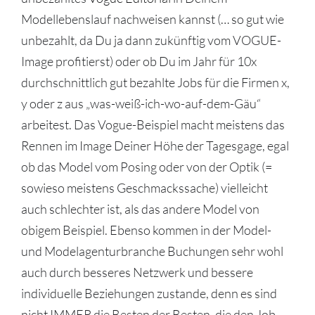
Modellebenslauf nachweisen kannst (… so gut wie
unbezahlt, da Du ja dann zukünftig vom VOGUE-
Image profitierst) oder ob Du im Jahr für 10x
durchschnittlich gut bezahlte Jobs für die Firmen x,
y oder z aus „was-weiß-ich-wo-auf-dem-Gäu“
arbeitest. Das Vogue-Beispiel macht meistens das
Rennen im Image Deiner Höhe der Tagesgage, egal
ob das Model vom Posing oder von der Optik (=
sowieso meistens Geschmackssache) vielleicht
auch schlechter ist, als das andere Model von
obigem Beispiel. Ebenso kommen in der Model-
und Modelagenturbranche Buchungen sehr wohl
auch durch besseres Netzwerk und bessere
individuelle Beziehungen zustande, denn es sind
nicht IMMER die Besten der Besten, die den Job