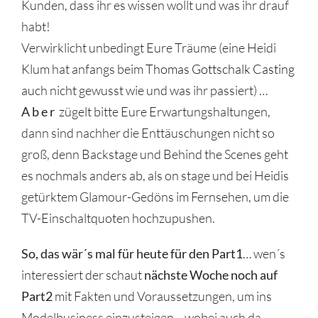
Kunden, dass ihr es wissen wollt und was ihr drauf
habt!
Verwirklicht unbedingt Eure Träume (eine Heidi
Klum hat anfangs beim
Thomas Gottschalk Casting
auch nicht gewusst wie und was ihr passiert) …
A b e r
zügelt bitte Eure Erwartungshaltungen,
dann sind nachher die Enttäuschungen nicht so
groß, denn Backstage und Behind the Scenes geht
es nochmals anders ab, als on stage und bei Heidis
getürktem Glamour-Gedöns im Fernsehen, um die
TV-Einschaltquoten hochzupushen.
So, das wär´s mal für heute für den Part1
… wen´s
interessiert der schaut
nächste Woche noch auf
Part2
mit Fakten und Voraussetzungen, um ins
Modelbusiness einzusteigen… wobei auch da