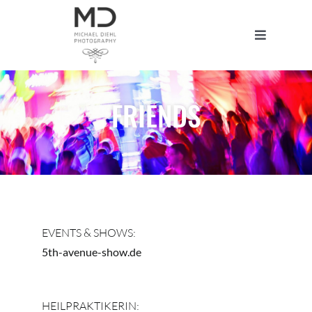
Zum
Inhalt
Toggle
springen
Navigatio
Home
FRIENDS
Portfolio
Studio
Blog
EVENTS & SHOWS:
5th-avenue-show.de
About
HEILPRAKTIKERIN: